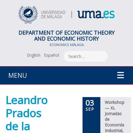
DEPARTMENT OF ECONOMIC THEORY
AND ECONOMIC HISTORY
ECONOMICS MÁLAGA
English
Español
MENU
Leandro
03
Workshop
— XL
Prados
SEP
Jornadas
de
de la
Economía
Industrial,