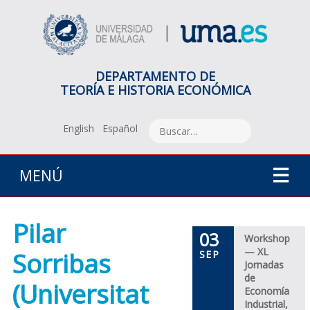
DEPARTAMENTO DE
TEORÍA E HISTORIA ECONÓMICA
English
Español
MENÚ
Pilar
03
Workshop
— XL
Sorribas
SEP
Jornadas
de
(Universitat
Economía
Industrial,